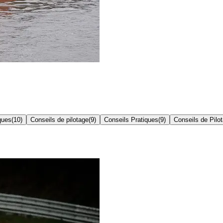
ques
(
10
)
Conseils de pilotage
(
9
)
Conseils Pratiques
(
9
)
Conseils de Pilo