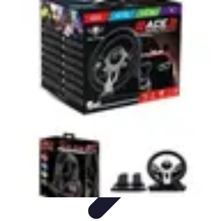
Pilotage Sensation
Comparatifs
Circuits et Stages
Techniques de
Pilotage
Voitures
Conseils et astuces
Pilotage Sensation