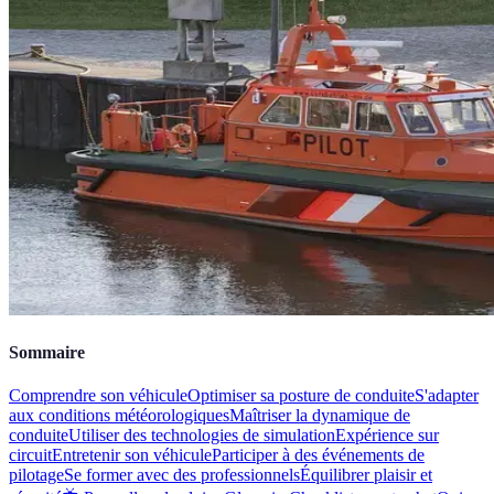
Sommaire
Comprendre son véhicule
Optimiser sa posture de conduite
S'adapter
aux conditions météorologiques
Maîtriser la dynamique de
conduite
Utiliser des technologies de simulation
Expérience sur
circuit
Entretenir son véhicule
Participer à des événements de
pilotage
Se former avec des professionnels
Équilibrer plaisir et