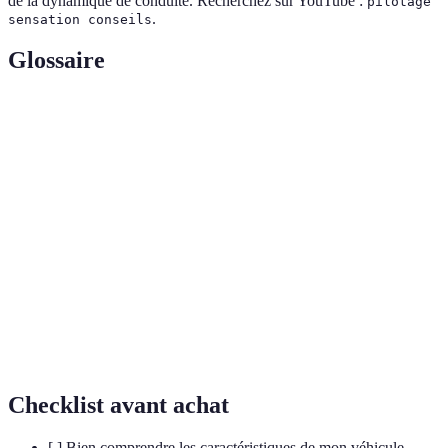
de la dynamique de conduite. Recherchez sur YouTube :
pilotage
.
sensation conseils
Glossaire
Terme
Définition
Dynamique de
Étude des forces en jeu lors de la conduite
conduite
d'un véhicule.
Position correcte du conducteur pour
Posture de conduite
assurer la sécurité et le confort.
Système
Technologie aidant le conducteur à éviter
d'assistance à la
les accidents.
conduite
Checklist avant achat
[ ] Bien comprendre les caractéristiques de mon véhicule