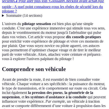
sécurité
📺 Pour aller plus loin :
Glossaire
Checklist avant achat
Quiz
rapide : A quel point connaissez-vous les règles de sécurité lors du
pilotage ?
Sommaire
(
14
sections
)
L'univers du
pilotage sensation
est bien plus qu'une simple
conduite. C'est une expérience immersive qui stimule tous vos sens,
depuis le vrombissement du moteur jusqu'à l'adrénaline qui pulse
dans vos veines. Cet article vous propose
dix conseils pratiques
pour enrichir votre expérience de pilotage et vivre ces moments de
pur plaisir. Que vous soyez novice ou pilote aguerri, ces astuces
vous permettront d’optimiser chaque virage et de tirer le meilleur
parti de votre véhicule. Alors, attachez votre ceinture et préparez-
vous à explorer l'univers palpitant du pilotage !
Comprendre son véhicule
Avant de prendre la route, il est essentiel de bien connaître votre
véhicule. Chaque voiture a ses spécificités : la puissance du moteur,
le type de transmission, et le comportement sur route ou circuit. Cela
inclut également
la pression des pneus
,
la géométrie de la
suspension
, et
les systèmes d'assistance à la conduite
qui peuvent
influencer votre expérience.
Par exemple
, un véhicule à traction
avant se comporte différemment d’une voiture à propulsion dans les