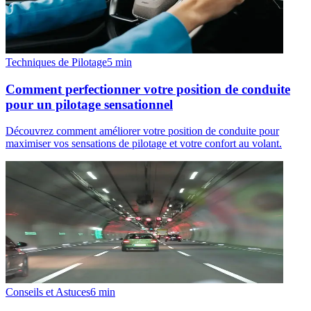
Techniques de Pilotage
5
min
Comment perfectionner votre position de conduite
pour un pilotage sensationnel
Découvrez comment améliorer votre position de conduite pour
maximiser vos sensations de pilotage et votre confort au volant.
Conseils et Astuces
6
min