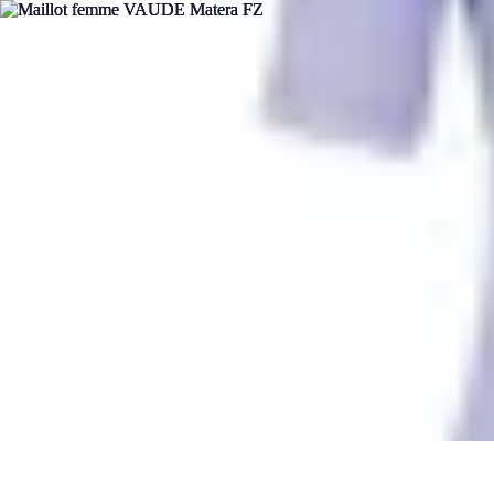
Pilotage Sensation
Comparatifs
Circuits et Stages
Techniques de Pilotage
Voitures
Conseils 
Pilotage Sensation