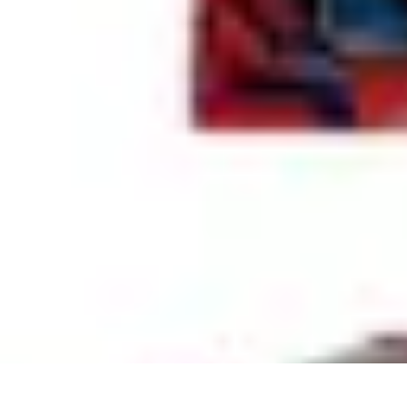
Pilotage Sensation
Comparatifs
Circuits et Stages
Techniques de Pilotage
Voitures
Conseils 
Pilotage Sensation