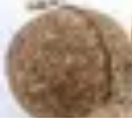
Pilotage Sensation
Comparatifs
Circuits et Stages
Techniques de Pilotage
Voitures
Conseils 
Pilotage Sensation