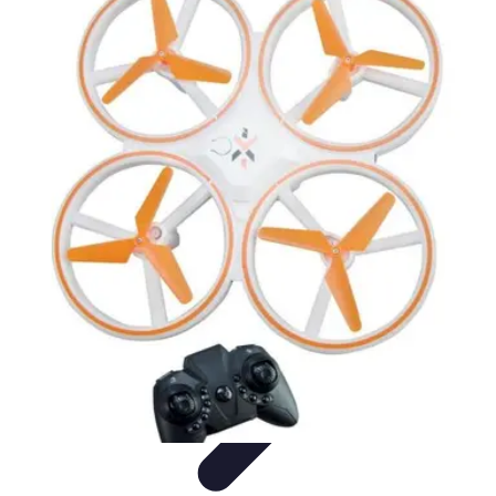
Pilotage Sensation
Comparatifs
Circuits et Stages
Techniques de
Pilotage
Voitures
Conseils et astuces
Pilotage Sensation