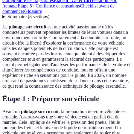
Comprendre les trajectoires
Étape 4 : Gérer l'accélération et le
freinage
Étape 5 : Confiance et sensations
Checklist avant de
commencer
Glossaire
Sommaire
(
8
sections
)
Le
pilotage sur circuit
est une activité passionnante où les
conducteurs peuvent repousser les limites de leurs voitures dans un
environnement contrôlé. Contrairement à la conduite sur route, un
circuit offre la liberté d'explorer la performance de votre véhicule
sans les dangers potentiels de la circulation. Cette pratique est
souvent encadrée par des instructeurs qui aident à développer des
compétences tout en garantissant la sécurité des participants. Le
circuit permet également d'analyser les performances de la voiture et
d'améliorer les compétences de conduite, tout en offrant une
expérience riche en sensations pour le pilote. En 2026, un nombre
croissant de passionnés choisissent de se lancer dans cette aventure,
ce qui rend la connaissance des techniques de pilotage essentielle.
Étape 1 : Préparer son véhicule
Avant un
pilotage sur circuit
, la préparation de votre véhicule est
cruciale. Assurez-vous que votre véhicule est en parfait état de
marche. Cela implique de vérifier la pression des pneus, l'huile
moteur, les freins et le niveau de liquide de refroidissement. Un
véhicule optimisé vous permettra non seulement de rouler plus