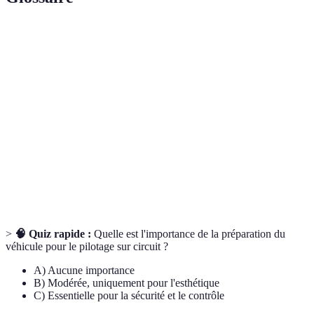
Terme
Définition
Point le plus proche de l'intérieur d'un virage,
Apex
crucial pour le temps au tour.
Chemin idéal à suivre pour optimiser vitesse et
Trajectoire
contrôle dans les virages.
Confiance
Sensation de maîtrise et sécurité dont un conducteur
au volant
a besoin pour piloter efficacement un véhicule.
>
🧠 Quiz rapide :
Quelle est l'importance de la préparation du
véhicule pour le pilotage sur circuit ?
A) Aucune importance
B) Modérée, uniquement pour l'esthétique
C) Essentielle pour la sécurité et le contrôle