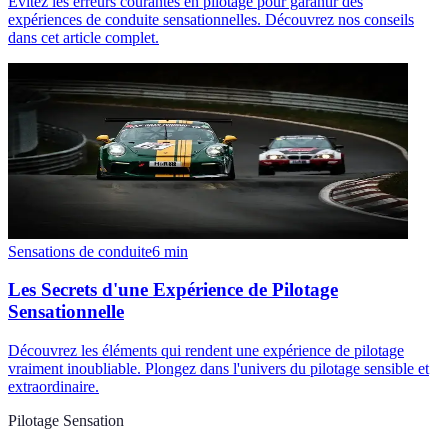
Évitez les erreurs courantes en pilotage pour garantir des
expériences de conduite sensationnelles. Découvrez nos conseils
dans cet article complet.
Sensations de conduite
6
min
Les Secrets d'une Expérience de Pilotage
Sensationnelle
Découvrez les éléments qui rendent une expérience de pilotage
vraiment inoubliable. Plongez dans l'univers du pilotage sensible et
extraordinaire.
Pilotage Sensation