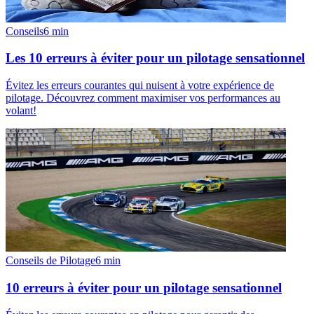
Conseils
6
min
Les 10 erreurs à éviter pour un pilotage sensationnel
Évitez les erreurs courantes qui nuisent à votre expérience de
pilotage. Découvrez comment maximiser vos performances au
volant!
Conseils de Pilotage
6
min
10 erreurs à éviter pour un pilotage sensationnel