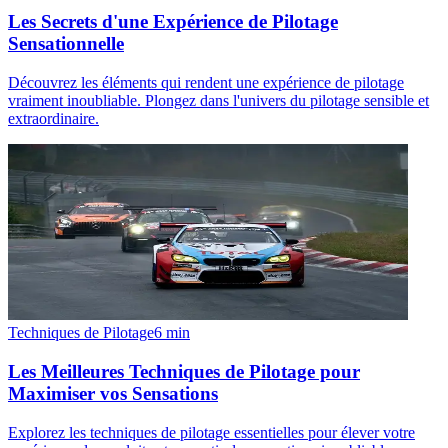
Les Secrets d'une Expérience de Pilotage
Sensationnelle
Découvrez les éléments qui rendent une expérience de pilotage
vraiment inoubliable. Plongez dans l'univers du pilotage sensible et
extraordinaire.
Techniques de Pilotage
6
min
Les Meilleures Techniques de Pilotage pour
Maximiser vos Sensations
Explorez les techniques de pilotage essentielles pour élever votre