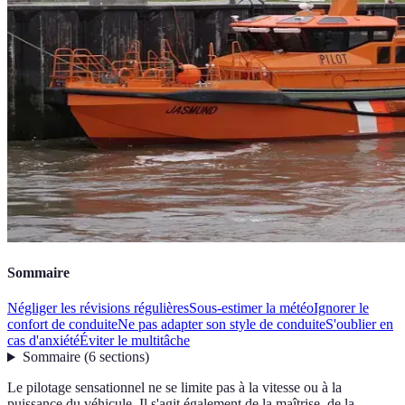
Sommaire
Négliger les révisions régulières
Sous-estimer la météo
Ignorer le
confort de conduite
Ne pas adapter son style de conduite
S'oublier en
cas d'anxiété
Éviter le multitâche
Sommaire
(
6
sections
)
Le pilotage sensationnel ne se limite pas à la vitesse ou à la
puissance du véhicule. Il s'agit également de la maîtrise, de la