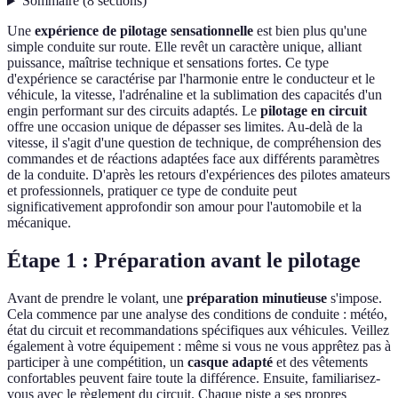
Sommaire
(
8
sections
)
Une
expérience de pilotage sensationnelle
est bien plus qu'une
simple conduite sur route. Elle revêt un caractère unique, alliant
puissance, maîtrise technique et sensations fortes. Ce type
d'expérience se caractérise par l'harmonie entre le conducteur et le
véhicule, la vitesse, l'adrénaline et la sublimation des capacités d'un
engin performant sur des circuits adaptés. Le
pilotage en circuit
offre une occasion unique de dépasser ses limites. Au-delà de la
vitesse, il s'agit d'une question de technique, de compréhension des
commandes et de réactions adaptées face aux différents paramètres
de la conduite. D'après les retours d'expériences des pilotes amateurs
et professionnels, pratiquer ce type de conduite peut
significativement approfondir son amour pour l'automobile et la
mécanique.
Étape 1 : Préparation avant le pilotage
Avant de prendre le volant, une
préparation minutieuse
s'impose.
Cela commence par une analyse des conditions de conduite : météo,
état du circuit et recommandations spécifiques aux véhicules. Veillez
également à votre équipement : même si vous ne vous apprêtez pas à
participer à une compétition, un
casque adapté
et des vêtements
confortables peuvent faire toute la différence. Ensuite, familiarisez-
vous avec le règlement du circuit. Chaque piste a ses propres