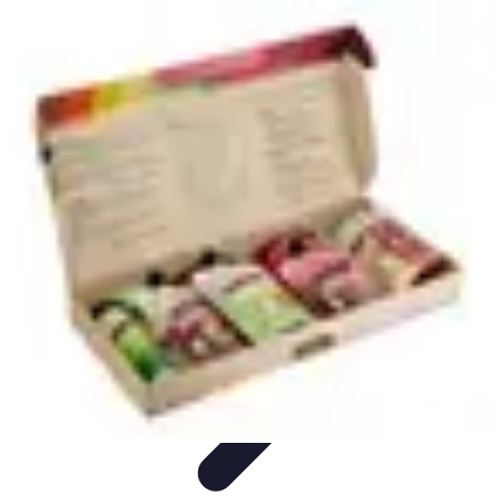
Pilotage Sensation
Comparatifs
Circuits et Stages
Techniques de
Pilotage
Voitures
Conseils et astuces
Pilotage Sensation