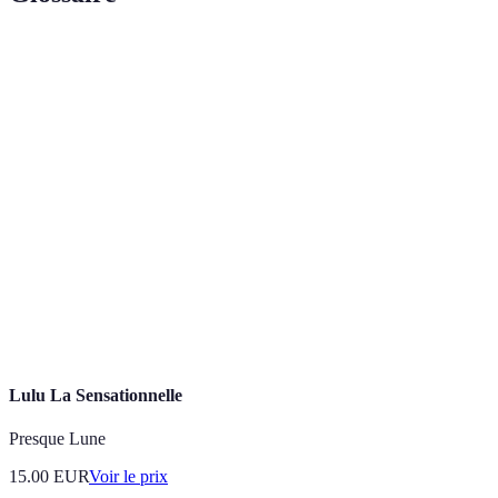
Terme
Définition
Angles de
L'angle que les roues font avec le corps principal du
braquage
véhicule lors d'un virage.
Pilotage
Conduite qui exige une maîtrise fine des
de
mouvements et du contrôle de la voiture sur circuit.
précision
Capacité des pneus à rester en contact avec la surface
Adhérence
de la route, essentielle pour la sécurité et la
performance.
Lulu La Sensationnelle
Presque Lune
15.00
EUR
Voir le prix