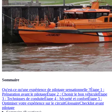
Sommaire
Qu'est-ce qu'une expérience de pilotage sensationnelle ?
Étape 1 :
Préparation avant le pilotage
Étape 2 : Choisir le bon véhicule
Étape
3 : Techniques de conduite
Étape 4 : Sécurité et confort
Étape 5 :
Optimiser votre expérience sur le circuit
Glossaire
Checklist avant
pilotage