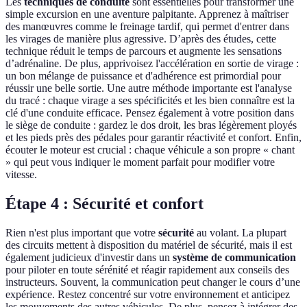
Les
techniques de conduite
sont essentielles pour transformer une
simple excursion en une aventure palpitante. Apprenez à maîtriser
des manœuvres comme le freinage tardif, qui permet d'entrer dans
les virages de manière plus agressive. D’après des études, cette
technique réduit le temps de parcours et augmente les sensations
d’adrénaline. De plus, apprivoisez l'accélération en sortie de virage :
un bon mélange de puissance et d'adhérence est primordial pour
réussir une belle sortie. Une autre méthode importante est l'analyse
du tracé : chaque virage a ses spécificités et les bien connaître est la
clé d'une conduite efficace. Pensez également à votre position dans
le siège de conduite : gardez le dos droit, les bras légèrement ployés
et les pieds près des pédales pour garantir réactivité et confort. Enfin,
écouter le moteur est crucial : chaque véhicule a son propre « chant
» qui peut vous indiquer le moment parfait pour modifier votre
vitesse.
Étape 4 : Sécurité et confort
Rien n'est plus important que votre
sécurité
au volant. La plupart
des circuits mettent à disposition du matériel de sécurité, mais il est
également judicieux d'investir dans un
système de communication
pour piloter en toute sérénité et réagir rapidement aux conseils des
instructeurs. Souvent, la communication peut changer le cours d’une
expérience. Restez concentré sur votre environnement et anticipez
les mouvements des autres véhicules. De plus, pensez à intégrer des