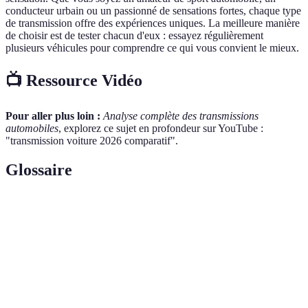
conducteur urbain ou un passionné de sensations fortes, chaque type
de transmission offre des expériences uniques. La meilleure manière
de choisir est de tester chacun d'eux : essayez régulièrement
plusieurs véhicules pour comprendre ce qui vous convient le mieux.
📺 Ressource Vidéo
Pour aller plus loin :
Analyse complète des transmissions
automobiles
, explorez ce sujet en profondeur sur YouTube :
"transmission voiture 2026 comparatif".
Glossaire
Terme
Définition
Transmission
Système de transmission où le conducteur
manuelle
choisit manuellement les rapports.
Système où la gestion des rapports se fait
Transmission
automatiquement sans intervention du