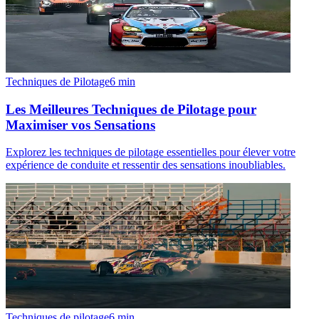
Techniques de Pilotage
6
min
Les Meilleures Techniques de Pilotage pour
Maximiser vos Sensations
Explorez les techniques de pilotage essentielles pour élever votre
expérience de conduite et ressentir des sensations inoubliables.
Techniques de pilotage
6
min