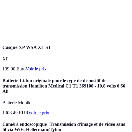
automatique
conducteur.
Transmission
Système qui permet un changement de vitesses
semi-
manuel sans embrayage.
automatique
Casque XP WSA XL ST
XP
199.00
Euro
Voir le prix
Batterie Li-Ion originale pour le type de dispositif de
transmission Hamilton Medical C1 T1 369108 - 10,8 volts 6,66
Ah
Batterie Mobile
1308.49
EUR
Voir le prix
Caméra endoscopique- Transmission d'image et de vidéo sans
fil via WiFi-HellermannTyton