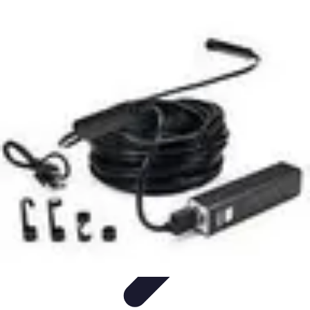
Pilotage Sensation
Comparatifs
Circuits et Stages
Techniques de
Pilotage
Voitures
Conseils et astuces
Pilotage Sensation