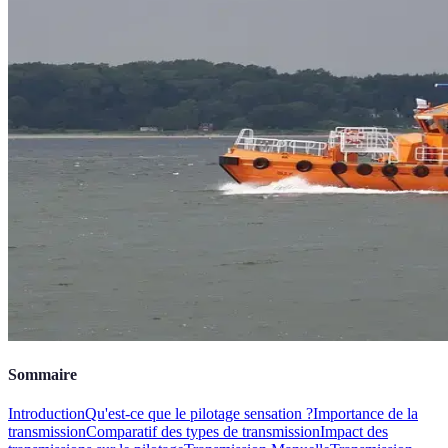
Sommaire
Introduction
Qu'est-ce que le pilotage sensation ?
Importance de la
transmission
Comparatif des types de transmission
Impact des