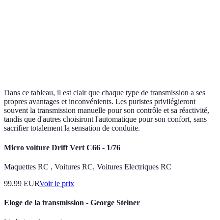
Sensations
de
Très Riches
Modérées
conduite
Approprié
Pilotes expérimentés
Conducteurs urbains
pour
Dans ce tableau, il est clair que chaque type de transmission a ses
propres avantages et inconvénients. Les puristes privilégieront
souvent la transmission manuelle pour son contrôle et sa réactivité,
tandis que d'autres choisiront l'automatique pour son confort, sans
sacrifier totalement la sensation de conduite.
Micro voiture Drift Vert C66 - 1/76
Maquettes RC , Voitures RC, Voitures Electriques RC
99.99
EUR
Voir le prix
Eloge de la transmission - George Steiner