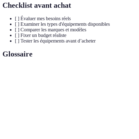
Checklist avant achat
[ ] Évaluer mes besoins réels
[ ] Examiner les types d'équipements disponibles
[ ] Comparer les marques et modèles
[ ] Fixer un budget réaliste
[ ] Tester les équipements avant d’acheter
Glossaire
Terme
Définition
Équipement
Ensemble des outils nécessaires pour optimiser la
de pilotage
conduite automobile.
Norme
Norme de sécurité pour casques, spécifiquement
SNELL
dans les sports mécaniques.
Tableau de
Dispositif permettant d'afficher diverses
bord digital
informations de performance d'un véhicule.