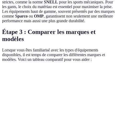
strictes, comme la norme
SNELL
pour les sports mécaniques. Pour
les gants, le choix du matériau est essentiel pour maximiser la prise.
Les équipements haut de gamme, souvent présentés par des marques
comme
Sparco
ou
OMP
, garantissent non seulement une meilleure
performance mais aussi une plus grande durabilité.
Étape 3 : Comparer les marques et
modèles
Lorsque vous êtes familiarisé avec les types d'équipements
disponibles, il est temps de comparer les différentes marques et
modèles. Voici un tableau comparatif pour vous aider :
Critère
Marque A
Marque B
Marque C
Ver
Ma
Confort
Excellente
Bonne
Moyenne
A
Normes
Normes
Normes
Ma
Sécurité
SNELL
ECE
basiques
A 