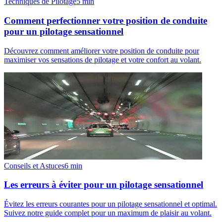
Techniques de Pilotage
5
min
Comment perfectionner votre position de conduite
pour un pilotage sensationnel
Découvrez comment améliorer votre position de conduite pour
maximiser vos sensations de pilotage et votre confort au volant.
Conseils et Astuces
6
min
Les erreurs à éviter pour un pilotage sensationnel
Évitez les erreurs courantes pour un pilotage sensationnel et optimal.
Suivez notre guide complet pour un maximum de plaisir au volant.