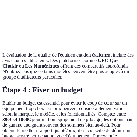
Options de
Ma
Limitée
Élevée
Moyenne
personnalisation
B
Ma
Prix
€500
€700
€300
C
L'évaluation de la qualité de l'équipement doit également inclure des
avis d'autres utilisateurs. Des plateformes comme
UFC-Que
Choisir
ou
Les Numériques
offrent des comparatifs approfondis.
N'oubliez pas que certains modèles peuvent être plus adaptés à un
groupe d'utilisateurs particulier.
Étape 4 : Fixer un budget
Établir un budget est essentiel pour éviter le coup de cœur sur un
équipement trop cher. Les prix peuvent considérablement varier
selon la marque, le modèle, et les fonctionnalités. Comptez entre
300€ et 1000€
pour un bon équipement de pilotage, les options haut
de gamme atteignant souvent des sommets bien au-delà. Pour
obtenir le meilleur rapport qualité/prix, il est conseillé de définir un
budget séparé pour chaque type d'équipement. Par exemple,