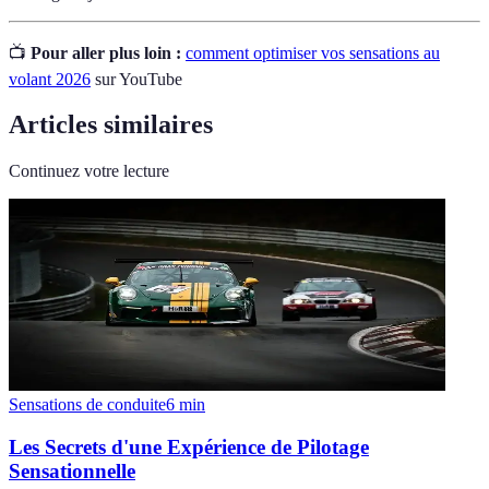
📺
Pour aller plus loin :
comment optimiser vos sensations au
volant 2026
sur YouTube
Articles similaires
Continuez votre lecture
Sensations de conduite
6
min
Les Secrets d'une Expérience de Pilotage
Sensationnelle