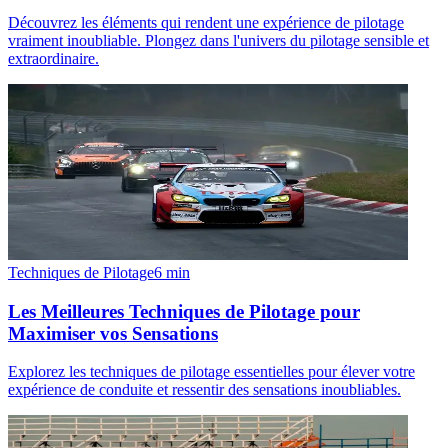
Découvrez les éléments qui rendent une expérience de pilotage
vraiment inoubliable. Plongez dans l'univers du pilotage sensible et
extraordinaire.
Techniques de Pilotage
6
min
Les Meilleures Techniques de Pilotage pour
Maximiser vos Sensations
Explorez les techniques de pilotage essentielles pour élever votre
expérience de conduite et ressentir des sensations inoubliables.